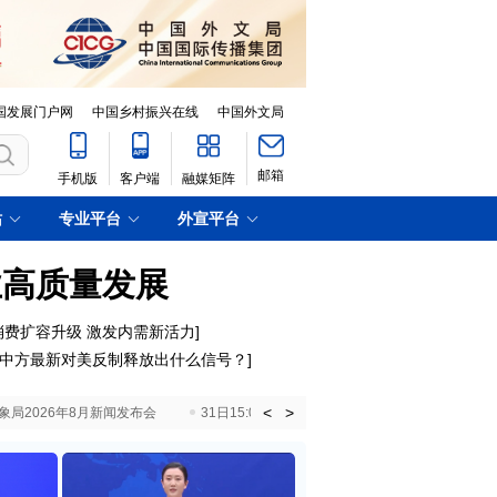
国发展门户网
中国乡村振兴在线
中国外文局
邮箱
手机版
客户端
融媒矩阵
站
专业平台
外宣平台
业高质量发展
消费扩容升级 激发内需新活力
]
中方最新对美反制释放出什么信号？
]
<
>
国气象局2026年8月新闻发布会
31日15:00 国新办就加快推动“十五五”时期退