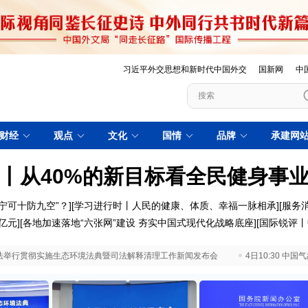
习近平外交思想和新时代中国外交
国新网
中
财经
观点
文化
国情
品牌
承建网
丨从40%的新目标看全民健身事
宁可十防九空”？
][
学习进行时丨人民的健康、体质、幸福一脉相承]
[
服务
亿元
][
各地加速落地“六张网”建设 夯实中国式现代化战略底座
][
国际锐评丨
 最高法举行贯彻实施生态环境法典暨司法解释清理工作新闻发布会
4日10:30 中