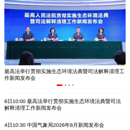
31省份上半年外贸成绩单出炉 见证产业提质跃迁
比一张A4纸还要薄！我国高端钢材迎来密集突破
让药品更好触达患者 多款新药选择网络平台首发
7月份中国仓储指数保持扩张 行业运行韧性较强
最高法举行贯彻实施生态环境法典暨司法解释清理工
金价大反弹！黄金以旧换新业务火热，记者探访
作新闻发布会
中国渔船在海上救起5名塞拉利昂渔民
6日10:00 最高法举行贯彻实施生态环境法典暨司法
泰国发生校园枪击案 致7人死亡 17人伤
凶手疑自杀
解释清理工作新闻发布会
特朗普再签行政令 禁止"生育旅游"收紧"出生公民权"
4日10:30 中国气象局2026年8月新闻发布会