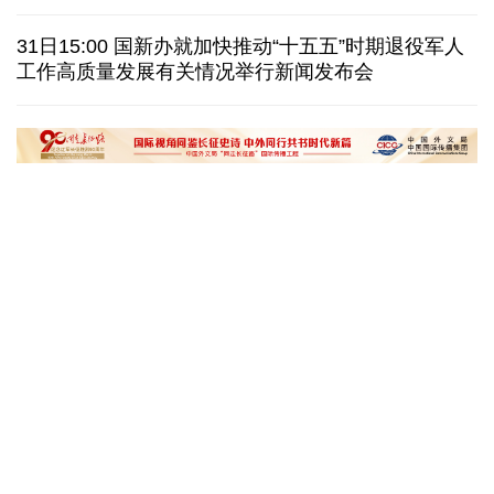
伊朗拟禁止敌对方通行霍尔木兹海峡 对违规者重罚
31日15:00 国新办就加快推动“十五五”时期退役军人
工作高质量发展有关情况举行新闻发布会
美参议院委员会投票认定传染病专家福奇藐视国会
休达地方政府说非法移民越境事件已致约百人死亡
“十五五”开局之年传统产业转型焕
黄河壶口瀑布金瀑
新一线观察
读懂中国