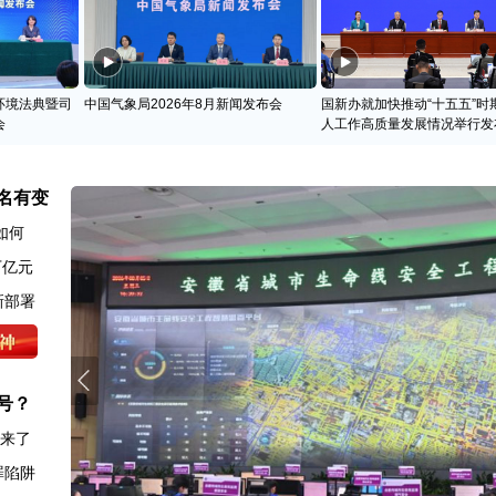
环境法典暨司
中国气象局2026年8月新闻发布会
国新办就加快推动“十五五”时
会
人工作高质量发展情况举行发
名有变
如何
万亿元
新部署
号？
图来了
罪陷阱