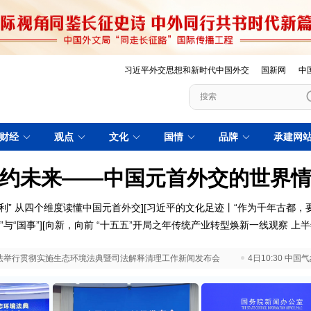
习近平外交思想和新时代中国外交
国新网
中
财经
观点
文化
国情
品牌
承建网
约未来——中国元首外交的世界
利”
从四个维度读懂中国元首外交
][
习近平的文化足迹丨“作为千年古都，
”与“国事”
][
向新，向前
“十五五”开局之年传统产业转型焕新一线观察
上半
 最高法举行贯彻实施生态环境法典暨司法解释清理工作新闻发布会
4日10:30 中