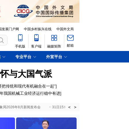
国发展门户网
中国乡村振兴在线
中国外文局
邮箱
手机版
客户端
融媒矩阵
站
专业平台
外宣平台
情怀与大国气派
要把传统和现代有机融合在一起”
]
年我国机械工业经济运行稳中有进
]
<
>
国气象局2026年8月新闻发布会
31日15:00 国新办就加快推动“十五五”时期退