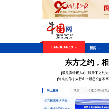
LANGUAGES
新闻
东方之约，相
[
最是真情暖人心
“以天下之利为
[
追光的你｜太行山上新愚公
][
“家事
29日10:00 国务院台湾事务办公室7月29日举行新闻发布会
网上直播
6日10:00
党和国家重大活动
中共中央新闻发布会