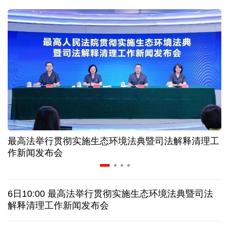
二季度中国清洁能源建设景气指数处于较景气区间
服贸会进入倒计时一个月 180余项创新成果将发布
非必要不乱花 医保个人账户里的钱如何用在刀刃上
"校园贷"换上"新马甲" 警惕暑假期间网络消费陷阱
最高法举行贯彻实施生态环境法典暨司法解释清理工
2026暑期档票房破85亿 已连续30天单日票房破亿
作新闻发布会
美国要"换牌" 伊朗"换将" 美伊博弈变数犹存
6日10:00 最高法举行贯彻实施生态环境法典暨司法
探访泰缅“死亡铁路”，见证日本军国主义侵略罪行
解释清理工作新闻发布会