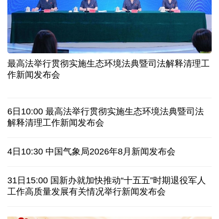
入境游火热 前7月北京离境退税各项数据均创新高
我国自阿根廷进口的牛肉已达到规定数量的50%
上半年我国黄金消费量511.412吨 同比增长1.23%
AI客服承诺不实、人工客服接入困难 中消协回应
最高法举行贯彻实施生态环境法典暨司法解释清理工
数据有了“身份证” 我国正稳步推进数据产权登记
作新闻发布会
高市早苗就“无核三原则”的表态含糊其辞
6日10:00 最高法举行贯彻实施生态环境法典暨司法
白宫否认特朗普与赫格塞思因弹药库存短缺发生争执
解释清理工作新闻发布会
美媒称美国增派人手 在古巴加大力度开展情报活动
4日10:30 中国气象局2026年8月新闻发布会