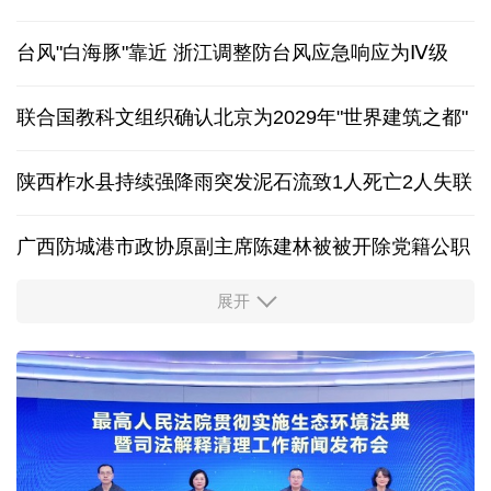
外交部发言人就广岛核爆81周年等答记者问
保障生态环境法典实施 最高法发布首个司法解释
台风"白海豚"靠近 浙江调整防台风应急响应为Ⅳ级
联合国教科文组织确认北京为2029年"世界建筑之都"
陕西柞水县持续强降雨突发泥石流致1人死亡2人失联
广西防城港市政协原副主席陈建林被被开除党籍公职
展开
中国多地出台带薪休假新政 释放消费潜力