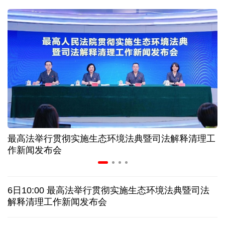
31省份上半年外贸成绩单出炉 见证产业提质跃迁
比一张A4纸还要薄！我国高端钢材迎来密集突破
让药品更好触达患者 多款新药选择网络平台首发
7月份中国仓储指数保持扩张 行业运行韧性较强
最高法举行贯彻实施生态环境法典暨司法解释清理工
金价大反弹！黄金以旧换新业务火热，记者探访
作新闻发布会
日本新版《防卫白皮书》，满篇野心和谎言
6日10:00 最高法举行贯彻实施生态环境法典暨司法
特朗普再签行政令 禁止“生育旅游”收紧“出生公民权”
解释清理工作新闻发布会