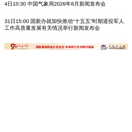
伊朗拟禁止敌对方通行霍尔木兹海峡 对违规者重罚
4日10:30 中国气象局2026年8月新闻发布会
美参议院委员会投票认定传染病专家福奇藐视国会
31日15:00 国新办就加快推动“十五五”时期退役军人
工作高质量发展有关情况举行新闻发布会
休达地方政府说非法移民越境事件已致约百人死亡
今年德国高温已致死1.19万人 为2016年来最高纪录
“十五五”开局之年传统产业转型焕
黄河壶口瀑布金瀑
新一线观察