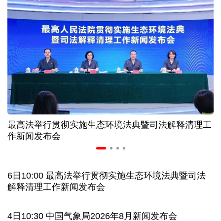
中证协召开国际业务委员会主任委员（扩大）会议
我国首个银行业数据出境负面清单备案案例落地北京
科创转型到全球布局 上海出台规划让民企敢闯敢投
合肥"人工智能+"多场景落地 千行百业装上智慧引擎
最高法举行贯彻实施生态环境法典暨司法解释清理工
宇树科技战略配售名单公布:DeepSeek、腾讯等在列
作新闻发布会
美媒称美国中情局秘密设立古巴工作组
6日10:00 最高法举行贯彻实施生态环境法典暨司法
俄外交部说日本加速"再军事化"扰乱地区及全球安全
解释清理工作新闻发布会
被曝酒驾、盗窃、猥亵等 日本自卫队多人遭受处分
4日10:30 中国气象局2026年8月新闻发布会