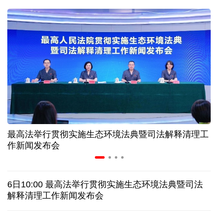
二季度中国清洁能源建设景气指数处于较景气区间
服贸会进入倒计时一个月 180余项创新成果将发布
非必要不乱花 医保个人账户里的钱如何用在刀刃上
"校园贷"换上"新马甲" 警惕暑假期间网络消费陷阱
最高法举行贯彻实施生态环境法典暨司法解释清理工
2026暑期档票房破85亿 已连续30天单日票房破亿
作新闻发布会
美国要"换牌" 伊朗"换将" 美伊博弈变数犹存
6日10:00 最高法举行贯彻实施生态环境法典暨司法
探访泰缅“死亡铁路”，见证日本军国主义侵略罪行
解释清理工作新闻发布会