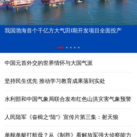
我国渤海首个千亿方大气田Ⅰ期开发项目全面投产
中国元首外交的世界情怀与大国气派
坚持民生优先 推动学习教育成果落到实处
水利部和中国气象局联合发布红色山洪灾害气象预警
人民陆军《奋楫之“陆”》宣传片第三集：射天狼
单舰单艇打航母？从《制胜》看解放军强大侦察能力