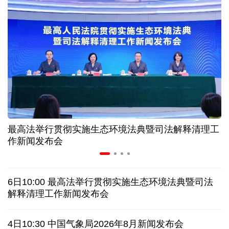
夏日经济乘“热”而上 消费市场向“新”而行
长江十年行 | 重庆“以竹代塑”铺就绿色发展新路
暑期档电影票房持续走高 “电影+”业态激发消费活力
年中经济观察丨以河溪流域为脉 打造乡村振兴示范
片区
最高法举行贯彻实施生态环境法典暨司法解释清理工
作新闻发布会
美媒:多场景低成本应用 中国让AI变得更具实用价值
这样的中国，怎一个“酷”字了得
6日10:00 最高法举行贯彻实施生态环境法典暨司法
解释清理工作新闻发布会
蓝厅观察丨被中方反制的7家美国实体有何来头？
4日10:30 中国气象局2026年8月新闻发布会