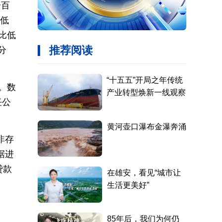
个百
比低
同比低
分
。数
任公
非存
据进
贷款