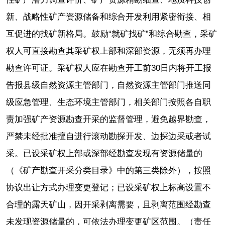
新、战略性矿产资源储备和综合开发利用紧密衔接、相
互促进的找矿新格局。鼓励“就矿找矿”和综合勘查，采矿
权人可直接勘查其采矿权上部和深部资源，无须再办理
勘查许可证。采矿权人应在勘查开工前30日内将开工报
告报县级自然资源主管部门，自然资源主管部门推送同
级应急管理、生态环境主管部门，相关部门按照各自职
责加强矿产资源勘查开采的监督管理，避免越界勘查，
严禁未经批准擅自进行滚动勘探开发、边探边采或者试
采。已设采矿权上部或深部经勘查发现有资源储量的
（《矿产勘查开采分类目录》中的第三类除外），按照
协议出让方式办理变更登记；已设采矿权上标高设置不
合理的露天矿山，因开采剥离需要，且剥离范围经勘查
未发现资源储量的，可依法办理变更矿区范围。（责任