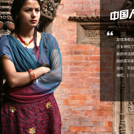
加德满都
活女神院
丽的传说
丽的高等家
选出，手
佛吧。[
详