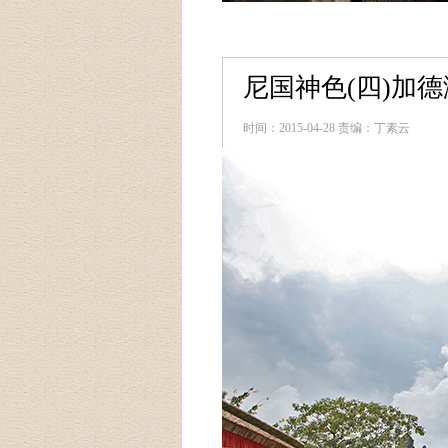
尼国神色(四)加
时间：2015-04-28 责编：丁素云