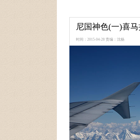
尼国神色(一)喜
时间：2015-04-28 责编：沈杨