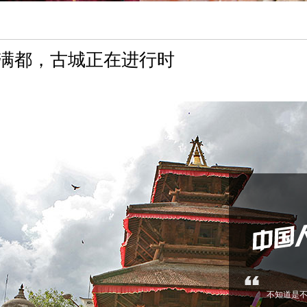
德满都，古城正在进行时
不知道是