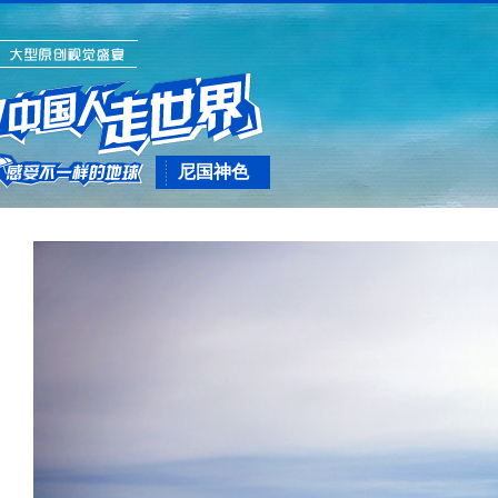
尼国神色
(三十三)尼泊
尔，面孔