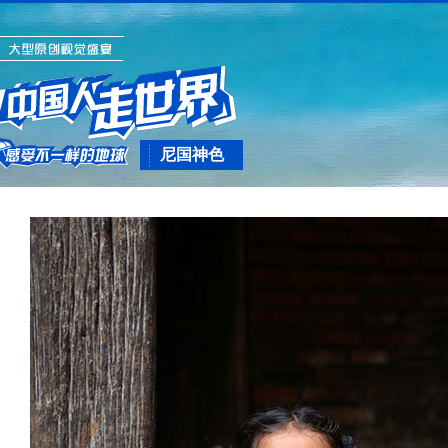
尼国神色
(三十三)尼泊
尔，面孔