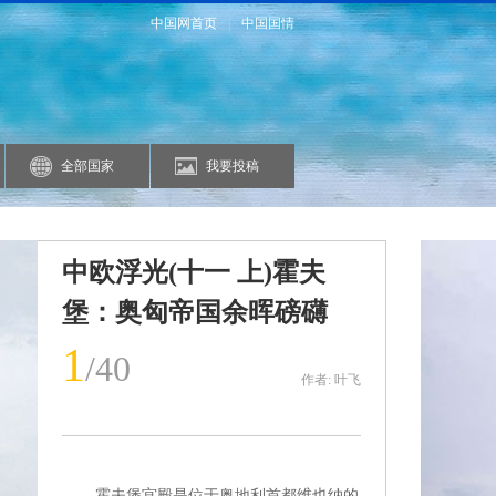
中国网首页
|
中国国情
全部国家
我要投稿
中欧浮光(十一 上)霍夫
堡：奥匈帝国余晖磅礴
1
/40
作者: 叶飞
霍夫堡宫殿是位于奥地利首都维也纳的