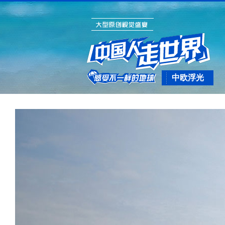
中欧浮光
（十一下）霍
夫堡：奥匈帝
国余晖磅礴