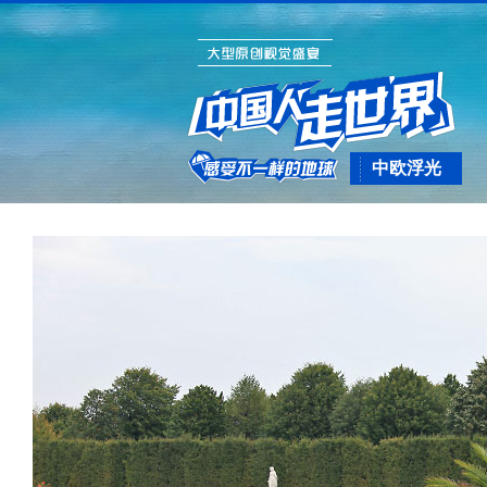
中欧浮光
（十一下）霍
夫堡：奥匈帝
国余晖磅礴