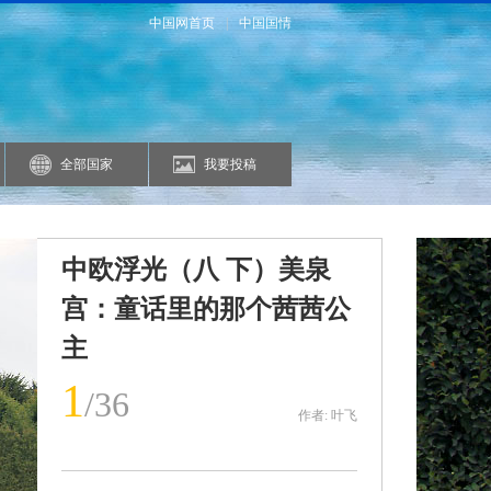
中国网首页
|
中国国情
全部国家
我要投稿
中欧浮光（八 下）美泉
宫：童话里的那个茜茜公
主
1
/36
作者: 叶飞