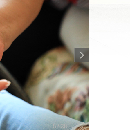
5
/
38