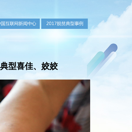
贫典型喜佳、姣姣