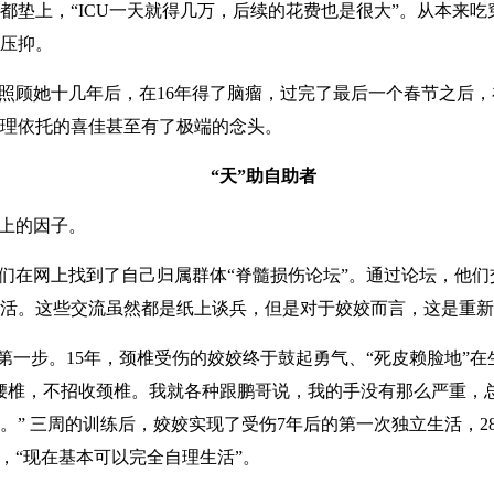
都垫上，“ICU一天就得几万，后续的花费也是很大”。从本来
压抑。
照顾她十几年后，在16年得了脑瘤，过完了最后一个春节之后
理依托的喜佳甚至有了极端的念头。
“天”助自助者
上的因子。
们在网上找到了自己归属群体“脊髓损伤论坛”。通过论坛，他
活。这些交流虽然都是纸上谈兵，但是对于姣姣而言，这是重新
的第一步。15年，颈椎受伤的姣姣终于鼓起勇气、“死皮赖脸地”
腰椎，不招收颈椎。我就各种跟鹏哥说，我的手没有那么严重，
。” 三周的训练后，姣姣实现了受伤7年后的第一次独立生活，2
，“现在基本可以完全自理生活”。