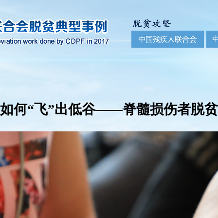
如何“飞”出低谷——脊髓损伤者脱