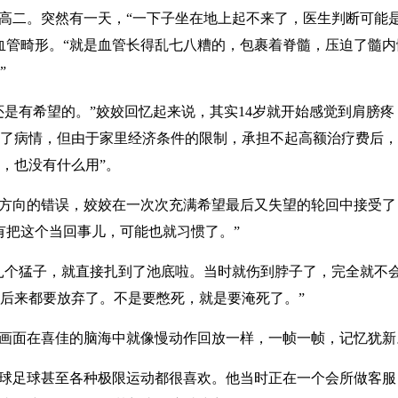
上高二。突然有一天，“一下子坐在地上起不来了，医生判断可能
血管畸形。“就是血管长得乱七八糟的，包裹着脊髓，压迫了髓
”
还是有希望的。”姣姣回忆起来说，其实14岁就开始感觉到肩膀
了病情，但由于家里经济条件的限制，承担不起高额治疗费后，
，也没有什么用”。
方向的错误，姣姣在一次次充满希望最后又失望的轮回中接受了
有把这个当回事儿，可能也就习惯了。”
扎个猛子，就直接扎到了池底啦。当时就伤到脖子了，完全就不
后来都要放弃了。不是要憋死，就是要淹死了。”
画面在喜佳的脑海中就像慢动作回放一样，一帧一帧，记忆犹新
球足球甚至各种极限运动都很喜欢。他当时正在一个会所做客服