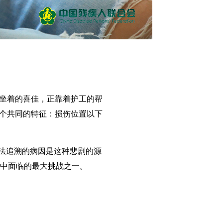
姣姣和奶奶平日
边坐着的喜佳，正靠着护工的帮
一个共同的特征：损伤位置以下
无法追溯的病因是这种悲剧的源
中面临的最大挑战之一。