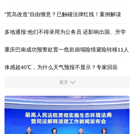
红山文化新发掘持续补全中华文明实证链条
立下中国新坐标！最新版月球“说明书”细节图来了
“荒岛改造”自由惬意？已触碰法律红线！案例解读
多地通报:他们不得录用为公务员 还影响出国、升学
重庆巴南成功预警处置一危岩崩塌险情避险转移11人
体感超40℃，为什么天气预报不显示？专家回应
展开
服务实体经济 财政金融打出“组合拳”