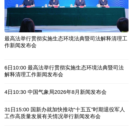
让药品更好触达患者 网络平台成多款新药首发渠道
科创转型到全球布局 上海出台规划让民企敢闯敢投
7月份中国仓储指数保持扩张 行业运行韧性较强
金价大反弹！黄金以旧换新业务火热，记者探访
最高法举行贯彻实施生态环境法典暨司法解释清理工
宇树科技战略配售名单公布:DeepSeek、腾讯等在列
作新闻发布会
美媒称美国中情局秘密设立古巴工作组
6日10:00 最高法举行贯彻实施生态环境法典暨司法
特朗普再签行政令 禁止“生育旅游”收紧“出生公民权”
解释清理工作新闻发布会
伊朗拟禁止敌对方通行霍尔木兹海峡 对违规者重罚
4日10:30 中国气象局2026年8月新闻发布会