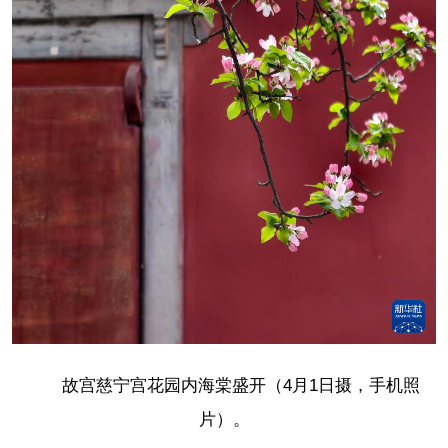
故宫慈宁宫花园内海棠盛开（4月1日摄，手机照
片）。