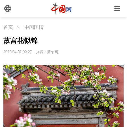
时尚
旅游
铁路
悦读
民藏
中医
首页
>
中国国情
中国瓷
故宫花似锦
国情
2025-04-02 09:27
来源：新华网
国情
助残
一带一路
海洋
草原
湾区
联盟
心理
老年