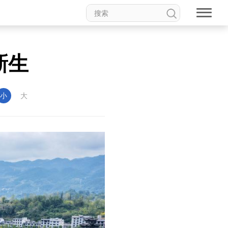
新生
小
大