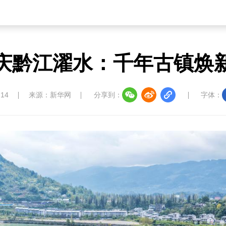
庆黔江濯水：千年古镇焕
:14
来源：新华网
分享到：
字体：