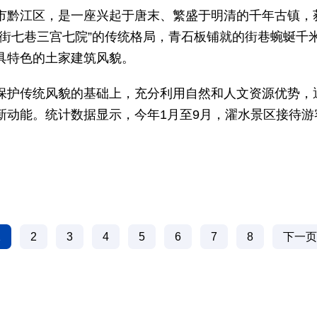
市黔江区，是一座兴起于唐末、繁盛于明清的千年古镇，
五街七巷三宫七院”的传统格局，青石板铺就的街巷蜿蜒千
具特色的土家建筑风貌。
保护传统风貌的基础上，充分利用自然和人文资源优势，
新动能。统计数据显示，今年1月至9月，濯水景区接待游客
1
2
3
4
5
6
7
8
下一页