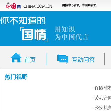
热门视野
保险维
·
劳动合
·
公安机
·