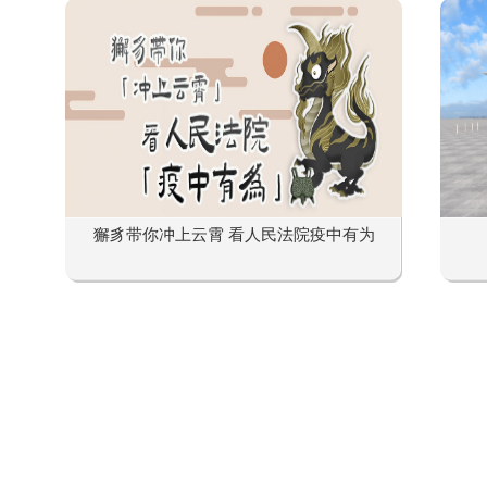
獬豸带你冲上云霄 看人民法院疫中有为