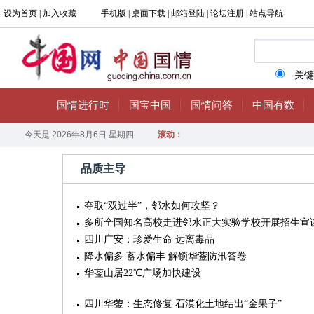
品质主导
夺取“双过半”，邻水如何攻坚？
多所全国知名高校走进邻水正大实验学校开展招生宣
四川广安：珍爱生命 远离毒品
降水偏多 蓄水偏丰 解锁华蓥防汛答卷
华蓥山居22℃广场加快建设
四川华蓥：生态修复 石漠化土地结出“金果子”