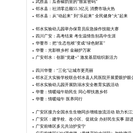
武胜县：瓜香椒韵里的“致富密码”
邻水县：社消零总额55.3亿元 消费市场火热
邻水县：从“动起来” 到“乐起来” 全民健身“火”起来
邻水实验幼儿园举办保育员应急操作技能大赛
四川广安：高考结束 考生温情告别高中生涯
华蓥市：把“生态包袱”变成“绿色财富”
华蓥：光影映乡村 金融护万家
广安邻水：创新“党建+” 激发基层组织新活力
四川华蓥：“三化”让城市更亮丽
邻水正大实验学校联合邻水县人民医院开展爱眼护眼
邻水实验幼儿园开展防溺水安全教育实践活动
华蓥：情暖端午助民生 同心帮扶惠乡邻
华蓥：情暖端午 医养同行
广安区接力全国水生生物同步增殖放流活动 助力长
广安区：建学校、改小区、促就业 办好民生实事 甜
广安前锋区多元共治护安宁