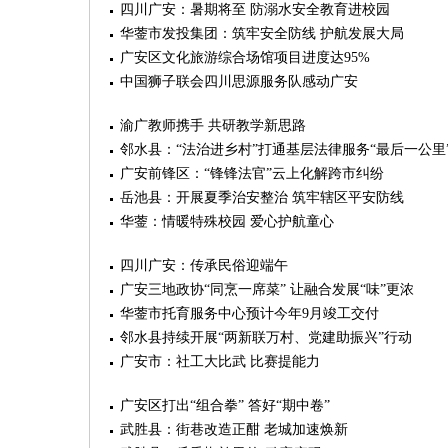
四川广安：暑期将至 防溺水安全教育进校园
华蓥市发投集团：筑牢安全防线 护航发展大局
广安区文化旅游综合场馆项目进度达95%
中国狮子联会四川思源服务队感动广安
渝广教师携手 共研教学新思路
邻水县：“法治进乡村”打通基层法律服务“最后一公里
广安前锋区：“锋锋法官”云上化解跨市纠纷
岳池县：开展夏季治安整治 筑牢辖区平安防线
华蓥：情暖特殊校园 爱心护航童心
四川广安：传承民俗迎端午
广安三地政协“同烹一席菜” 让融合发展“味”更浓
华蓥市托育服务中心预计今年9月竣工交付
邻水县持续开展“两新联万村、党建助振兴”行动
广安市：社工大比武 比赛提能力
广安区打出“组合拳” 答好“期中卷”
武胜县：街巷改造正酣 老城加速焕新