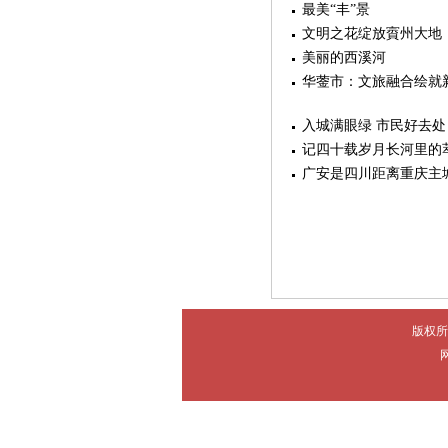
最美“丰”景
文明之花绽放賨州大地
美丽的西溪河
华蓥市：文旅融合绘就
入城满眼绿 市民好去处
记四十载岁月长河里的
广安是四川距离重庆主