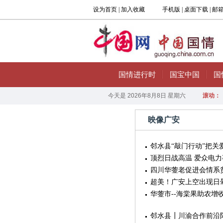
映像广安
邻水县“敲门行动”把关
顶烈日战高温 爱众电
四川华蓥老促进会情系
超美！广安上空出现日
华蓥市--海棠果助农增
邻水县┃川渝合作前沿