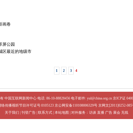
新画卷
萃屏公园
城区最近的地级市
1
2
3
4