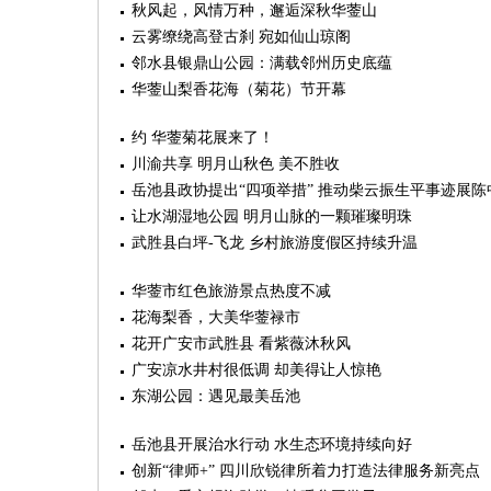
秋风起，风情万种，邂逅深秋华蓥山
云雾缭绕高登古刹 宛如仙山琼阁
邻水县银鼎山公园：满载邻州历史底蕴
华蓥山梨香花海（菊花）节开幕
约 华蓥菊花展来了！
川渝共享 明月山秋色 美不胜收
岳池县政协提出“四项举措” 推动柴云振生平事迹展
让水湖湿地公园 明月山脉的一颗璀璨明珠
武胜县白坪-飞龙 乡村旅游度假区持续升温
华蓥市红色旅游景点热度不减
花海梨香，大美华蓥禄市
花开广安市武胜县 看紫薇沐秋风
广安凉水井村很低调 却美得让人惊艳
东湖公园：遇见最美岳池
岳池县开展治水行动 水生态环境持续向好
创新“律师+” 四川欣锐律所着力打造法律服务新亮点