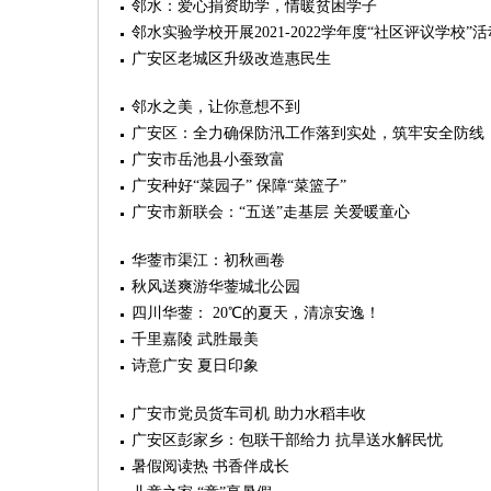
邻水：爱心捐资助学，情暖贫困学子
邻水实验学校开展2021-2022学年度“社区评议学校”活
广安区老城区升级改造惠民生
邻水之美，让你意想不到
广安区：全力确保防汛工作落到实处，筑牢安全防线
广安市岳池县小蚕致富
广安种好“菜园子” 保障“菜篮子”
广安市新联会：“五送”走基层 关爱暖童心
华蓥市渠江：初秋画卷
秋风送爽游华蓥城北公园
四川华蓥： 20℃的夏天，清凉安逸！
千里嘉陵 武胜最美
诗意广安 夏日印象
广安市党员货车司机 助力水稻丰收
广安区彭家乡：包联干部给力 抗旱送水解民忧
暑假阅读热 书香伴成长