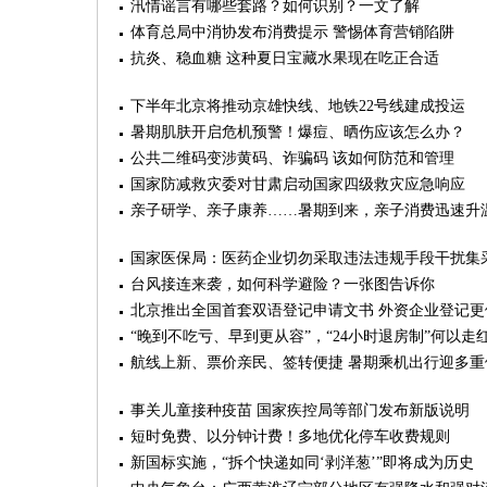
汛情谣言有哪些套路？如何识别？一文了解
体育总局中消协发布消费提示 警惕体育营销陷阱
抗炎、稳血糖 这种夏日宝藏水果现在吃正合适
下半年北京将推动京雄快线、地铁22号线建成投运
暑期肌肤开启危机预警！爆痘、晒伤应该怎么办？
公共二维码变涉黄码、诈骗码 该如何防范和管理
国家防减救灾委对甘肃启动国家四级救灾应急响应
亲子研学、亲子康养……暑期到来，亲子消费迅速升
国家医保局：医药企业切勿采取违法违规手段干扰集
台风接连来袭，如何科学避险？一张图告诉你
北京推出全国首套双语登记申请文书 外资企业登记更
“晚到不吃亏、早到更从容”，“24小时退房制”何以走
航线上新、票价亲民、签转便捷 暑期乘机出行迎多重
事关儿童接种疫苗 国家疾控局等部门发布新版说明
短时免费、以分钟计费！多地优化停车收费规则
新国标实施，“拆个快递如同‘剥洋葱’”即将成为历史