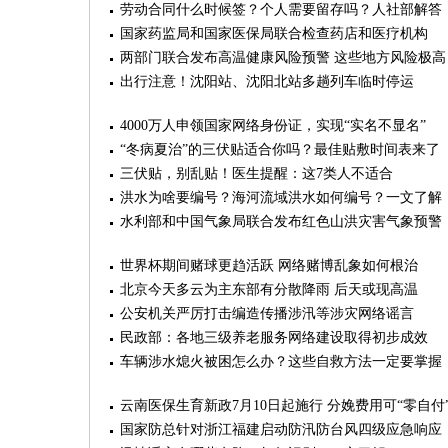
劳动合同什么时候签？个人需要留存吗？人社部解答
国家药监局和国家医保局联合检查药店和医疗机构
两部门联合发布高温健康风险预警 这些地方风险极高
出行注意！沈阳站、沈阳北站多趟列车临时停运
4000万人申领国家网络身份证，实现“实名不显名”
“冬病夏治”的三伏贴适合你吗？最佳贴敷时间表来了
三伏贴，别乱贴！医生提醒：这7类人不适合
洪水为啥要编号？海河流域洪水如何编号？一文了解
水利部和中国气象局联合发布红色山洪灾害气象预警
世界杯期间赌球更趋活跃 网络赌博乱象如何根治
北京今天多云为主东部有分散降雨 后天或现高温
公安机关严厉打击编造传播涉汛等涉灾网络谣言
民政部：各地三级养老服务网络建设取得初步成效
车辆涉水熄火被困怎么办？这些自救方法一定要掌握
云南医保生育新政7月10日起施行 分娩费用可“零自付
国家防总针对浙江福建启动防汛防台风四级应急响应