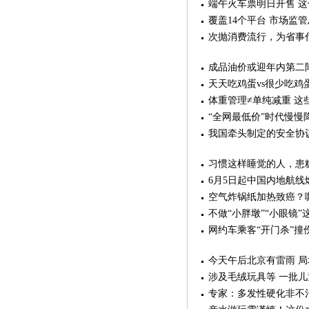
端午火车票明日开售 
覆盖14个平台 市场监
次抛消费流行，为省事
成品油价或迎年内第二降
天天吃鸡蛋vs很少吃鸡
体重管理≠单纯减重 这
“全网最低价”时代慢慢降
我国牵头制定的安全协
习惯这样睡觉的人，患糖
6月5日起中国内地航线
空气炸锅纸加热致癌？
不做“小胖墩”“小眼镜
网约车乘客“开门杀”撞
今天午后北京有雷雨 
涉及毛绒玩具等 一批
专家：多发性硬化非不