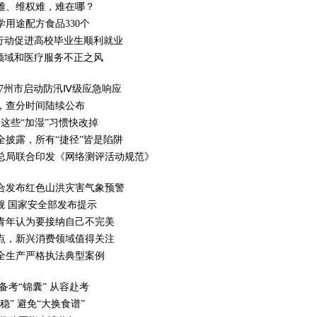
难、维权难，难在哪？
用途配方食品330个
”行动促进高校毕业生顺利就业
销领域和医疗服务不正之风
7州市启动防汛Ⅳ级应急响应
，查分时间陆续公布
这些“加湿”习惯快改掉
全披露，所有“捷径”皆是陷阱
总局联合印发《网络测评活动规范》
合发布红色山洪灾害气象预警
小觑 国家安全部发布提示
青年认为要接纳自己不完美
点，新兴消费领域值得关注
全生产严格执法典型案例
备考“锦囊” 从容赴考
” 避免“大换食谱”