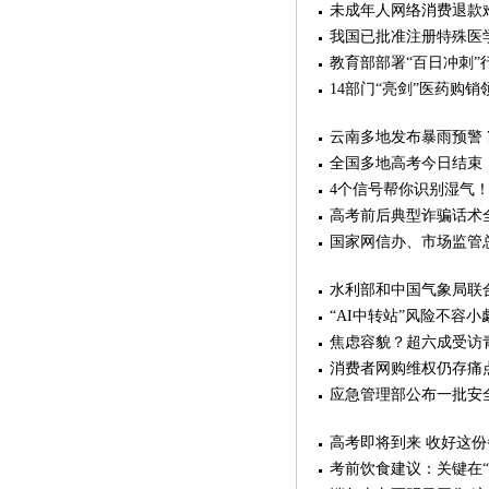
未成年人网络消费退款
我国已批准注册特殊医学
教育部部署“百日冲刺
14部门“亮剑”医药购
云南多地发布暴雨预警 
全国多地高考今日结束
4个信号帮你识别湿气！
高考前后典型诈骗话术
国家网信办、市场监管
水利部和中国气象局联
“AI中转站”风险不容
焦虑容貌？超六成受访
消费者网购维权仍存痛
应急管理部公布一批安
高考即将到来 收好这份
考前饮食建议：关键在“稳