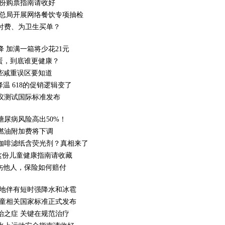
这份购票指南请收好
管总局开展网络餐饮专项抽检
付费、为卫生买单？
 加满一箱将少花21元
蛋，到底谁更健康？
些减重误区要知道
温 618的促销逻辑变了
议测试国际标准发布
尿病风险高出50%！
燃油附加费将下调
咖啡滤纸含荧光剂？真相来了
”这份儿童健康指南请收藏
伤他人，保险如何赔付
局地伴有短时强降水和冰雹
儿童相关国家标准正式发布
治之症 关键在规范治疗