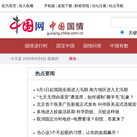
热点要闻
6月1日起我国全面进入汛期 南方地区进入主汛期
“七天无理由退货”遭滥用，如何遏制“薅羊毛”乱象？
北京首个医美广告新规正式发布 叫停医美花式违规宣
多地进入蚊媒活跃期 科学防蚊、灭蚊这样做
取消固定分时电价=电费要涨？别慌，答案来了
当心这5个不起眼的习惯，让你的血脂飙升！