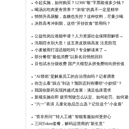
今起实施，如何购买？12306“敬”字票能省多少钱？
喝汤比吃肉更有营养？“浓缩”的真不一定是精华
悄悄升高尿酸，血糖也失控？这种饮料，尽量少喝
决胜高考冲刺期，这些“开挂饮食”管用吗？
公益性岗位谁能申请？人力资源社会保障部解答→
汛期蹚水别大意！这五类皮肤病高发 注意防范
小麦被雨打湿还能吃吗？专业解读来了→
部分餐馆“最低消费”以新名目悄然回归
豆包试水分级收费 国产大模型从拼免费转向拼价值
“AI替岗”是解雇员工的合法理由吗？记者调查
你怎么看“踩点”到达？预防迟到有哪些“小妙招”？
我国创新药实现跨越式发展：满足临床需求
新规实施在即 疲劳驾驶怎么认定、如何处罚、如何避
“六一”表演 儿童化妆品怎么选？记住这个“小金盾”
“答非所问”“转人工难” 智能客服如何更舒心
三问Token套餐，解码运营商的“新生意”