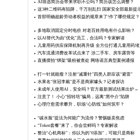
AI筛选简历会带来求职不公吗？简历该怎么调整？
这3种二维码有陷阱，千万别乱扫 国家安全部最新提
首部明确超龄劳动者权益的规章来了!作了哪些规定？
多地取消固定分时电价 对老百姓用电有什么影响？
以AI替代为由“优化”员工，合法吗？专家解读
儿童用药供应保障机制再升级 全方位打通儿童用药堵
汽车流通消费改革试点来了 涉二手车、房车露营等
直播摆拍“绑架”吸粉被查处 网络谣言典型案例通报
打一针就能瘦？注射“减重针”四类人群应该“避雷”
水果名“张冠李戴”是不是商家噱头？记者探访
未成年人使用AI，安全吗？官方最新测试结果出炉→
注意了！ 小心“招转培”骗局，远离“黑中介”陷阱
心理疗愈需求攀升，职场“心防线”如何筑牢？
“碳水脸”提法为何能广为流传？警惕贩卖焦虑
“Token套餐”来了，你会尝鲜吗？专家解读
整治“心机商标”：你以为的“0添加”，可能只是商标