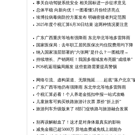
事关自动驾驶系统安全 相关国标进一步征求意见
总体平稳 向新向优！一图看懂5月份经济亮点
埃博拉病毒病防控方案发布 明确密接者判定范围
2025年度个税汇算6月30日结束 这两种情况要注意
广东广西重庆等地有强降雨 东北华北等地多雷阵雨
国家医保局：去年职工居民医保次均住院费用均下降
纳入国家顶层部署的“六张网”是什么？一图梳理→
持续增长、产销两旺！我国多领域发布亮眼“成绩单”
POS机返现骗局频发 这些套路需要提高警惕
网络引流、虚构渠道、无限拖延……起底“落户北京”
广东广西等地仍有强降雨 东北华北等地多雷阵雨
个税汇算必看！个人养老金抵扣申报一站式攻略
儿童旅客可购买铁路旅游计次票 票价“折上折”
旅游列车升级版来了 8部门促铁路与旅游融合发展
别再误解献血了！这才是对身体最真实的影响
减免金额已超5000万 异地血费减免线上就能办