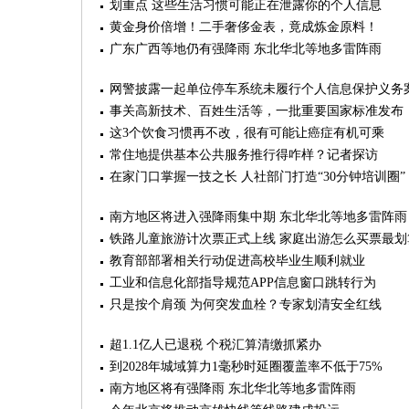
划重点 这些生活习惯可能正在泄露你的个人信息
黄金身价倍增！二手奢侈金表，竟成炼金原料！
广东广西等地仍有强降雨 东北华北等地多雷阵雨
网警披露一起单位停车系统未履行个人信息保护义务
事关高新技术、百姓生活等，一批重要国家标准发布
这3个饮食习惯再不改，很有可能让癌症有机可乘
常住地提供基本公共服务推行得咋样？记者探访
在家门口掌握一技之长 人社部门打造“30分钟培训圈”
南方地区将进入强降雨集中期 东北华北等地多雷阵雨
铁路儿童旅游计次票正式上线 家庭出游怎么买票最划
教育部部署相关行动促进高校毕业生顺利就业
工业和信息化部指导规范APP信息窗口跳转行为
只是按个肩颈 为何突发血栓？专家划清安全红线
超1.1亿人已退税 个税汇算清缴抓紧办
到2028年城域算力1毫秒时延圈覆盖率不低于75%
南方地区将有强降雨 东北华北等地多雷阵雨